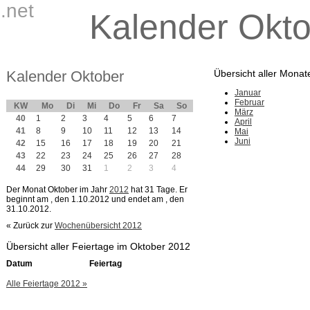
.net
Kalender Okt
Kalender Oktober
Übersicht aller Monat
Januar
Februar
KW
Mo
Di
Mi
Do
Fr
Sa
So
März
40
1
2
3
4
5
6
7
April
41
8
9
10
11
12
13
14
Mai
Juni
42
15
16
17
18
19
20
21
43
22
23
24
25
26
27
28
44
29
30
31
1
2
3
4
Der Monat Oktober im Jahr
2012
hat 31 Tage. Er
beginnt am
, den 1.10.2012 und endet am
, den
31.10.2012.
« Zurück zur
Wochenübersicht 2012
Übersicht aller Feiertage im Oktober 2012
Datum
Feiertag
Alle Feiertage 2012 »