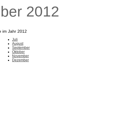
ober 2012
e im Jahr 2012
Juli
August
September
Oktober
November
Dezember