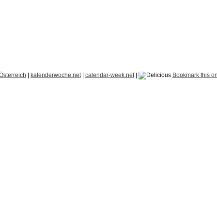
Österreich
|
kalenderwoche.net
|
calendar-week.net
|
Bookmark this on