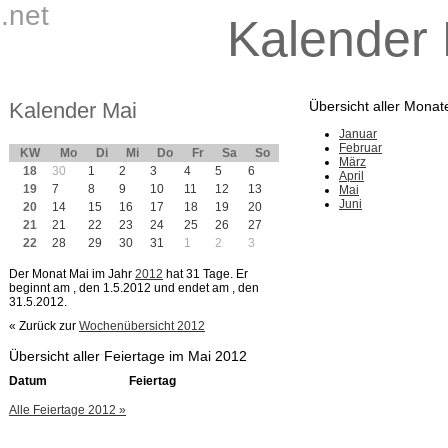
.net
Kalender
Kalender Mai
Übersicht aller Monat
Januar
Februar
KW
Mo
Di
Mi
Do
Fr
Sa
So
März
18
30
1
2
3
4
5
6
April
19
7
8
9
10
11
12
13
Mai
Juni
20
14
15
16
17
18
19
20
21
21
22
23
24
25
26
27
22
28
29
30
31
1
2
3
Der Monat Mai im Jahr
2012
hat 31 Tage. Er
beginnt am
, den 1.5.2012 und endet am
, den
31.5.2012.
« Zurück zur
Wochenübersicht 2012
Übersicht aller Feiertage im Mai 2012
Datum
Feiertag
Alle Feiertage 2012 »