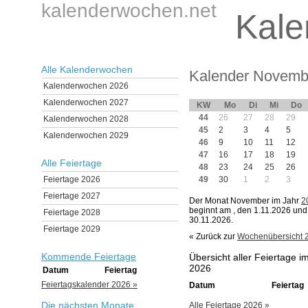
kalenderwochen.net
Kale
Alle Kalenderwochen
Kalender Novemb
Kalenderwochen 2026
Kalenderwochen 2027
KW
Mo
Di
Mi
Do
44
26
27
28
29
Kalenderwochen 2028
45
2
3
4
5
Kalenderwochen 2029
46
9
10
11
12
47
16
17
18
19
Alle Feiertage
48
23
24
25
26
Feiertage 2026
49
30
1
2
3
Feiertage 2027
Der Monat November im Jahr
2
beginnt am
, den 1.11.2026 un
Feiertage 2028
30.11.2026.
Feiertage 2029
« Zurück zur
Wochenübersicht 
Kommende Feiertage
Übersicht aller Feiertage 
2026
Datum
Feiertag
Feiertagskalender 2026 »
Datum
Feiertag
Die nächsten Monate
Alle Feiertage 2026 »