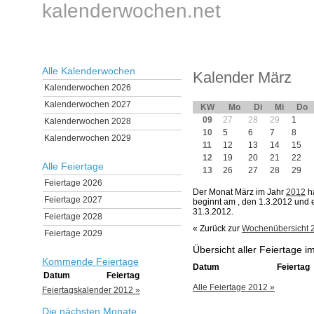
kalenderwochen.net
Alle Kalenderwochen
Kalender März
Kalenderwochen 2026
Kalenderwochen 2027
KW
Mo
Di
Mi
Do
09
27
28
29
1
Kalenderwochen 2028
10
5
6
7
8
Kalenderwochen 2029
11
12
13
14
15
12
19
20
21
22
Alle Feiertage
13
26
27
28
29
Feiertage 2026
Der Monat März im Jahr
2012
ha
Feiertage 2027
beginnt am
, den 1.3.2012 und
31.3.2012.
Feiertage 2028
« Zurück zur
Wochenübersicht 
Feiertage 2029
Übersicht aller Feiertage 
Kommende Feiertage
Datum
Feiertag
Datum
Feiertag
Alle Feiertage 2012 »
Feiertagskalender 2012 »
Die nächsten Monate