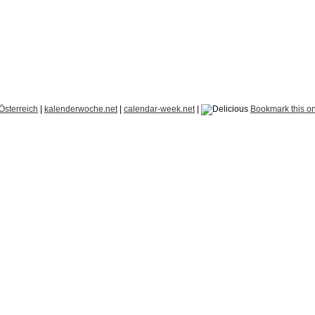
Österreich
|
kalenderwoche.net
|
calendar-week.net
|
Bookmark this on