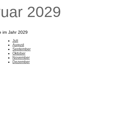
ruar 2029
e im Jahr 2029
Juli
August
September
Oktober
November
Dezember