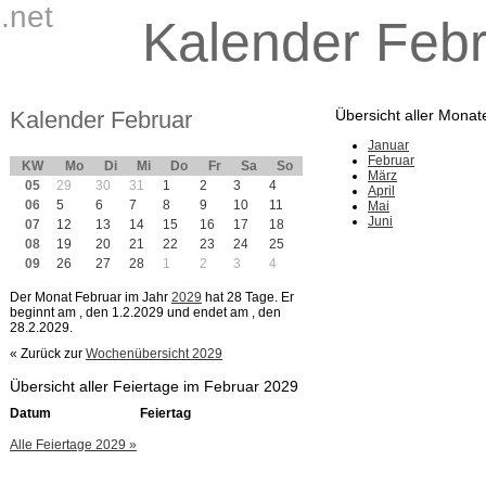
.net
Kalender Feb
Kalender Februar
Übersicht aller Monat
Januar
Februar
KW
Mo
Di
Mi
Do
Fr
Sa
So
März
05
29
30
31
1
2
3
4
April
06
5
6
7
8
9
10
11
Mai
Juni
07
12
13
14
15
16
17
18
08
19
20
21
22
23
24
25
09
26
27
28
1
2
3
4
Der Monat Februar im Jahr
2029
hat 28 Tage. Er
beginnt am
, den 1.2.2029 und endet am
, den
28.2.2029.
« Zurück zur
Wochenübersicht 2029
Übersicht aller Feiertage im Februar 2029
Datum
Feiertag
Alle Feiertage 2029 »